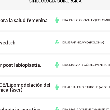
GINECOLOGÍA QUIRÚRGICA
ara la salud femenina
DRA. PABLO GONZÁLEZ (COLOMB
 wedtch.
DR. SERAFÍN DAWID (POLONIA)
r post labioplastía.
DRA. MARYORY GÓMEZ (VENEZUE
E/Lipomodelación del
DR. ALEJANDRO CARBONE (ARGEN
ica-láser)
ología integrativa.
DRA. MARÍA DOMENECH (ARGENTI