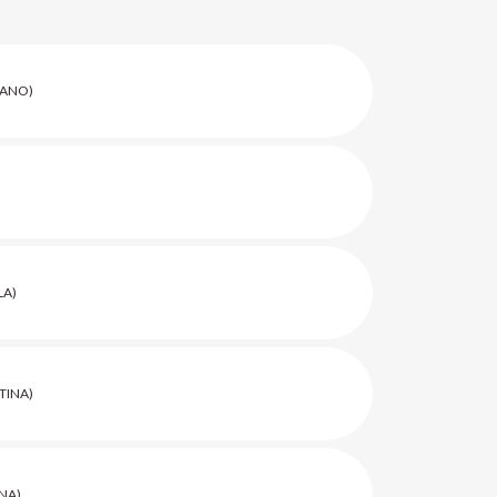
IANO)
LA)
TINA)
NA)