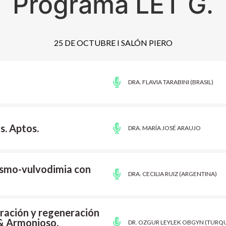
Programa LET G.
25 DE OCTUBRE I SALÓN PIERO
DRA. FLAVIA TARABINI (BRASIL)
s. Aptos.
DRA. MARÍA JOSÉ ARAUJO
ismo-vulvodimia con
DRA. CECILIA RUIZ (ARGENTINA)
ración y regeneración
& Armonioso.
DR. OZGUR LEYLEK OBGYN (TURQU