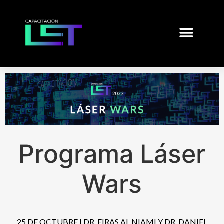
Programa Láser
Wars
25 DE OCTUBRE I DR. FIRAS AL NIAMI Y DR. DANIEL